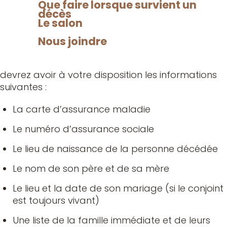
296-4741 afin que nous puissions vous conseiller
Que faire lorsque survient un
décès
et vous fixer une rencontre dès le début.
Le salon
Deuxièmement
Nous joindre
Vous devrez vous préparer à cette rencontre en
validant les dernières volontés du défunt et vous
devrez avoir à votre disposition les informations
suivantes :
La carte d’assurance maladie
Le numéro d’assurance sociale
Le lieu de naissance de la personne décédée
Le nom de son père et de sa mère
Le lieu et la date de son mariage (si le conjoint
est toujours vivant)
Une liste de la famille immédiate et de leurs