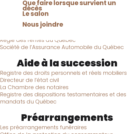
indemnités
Que faire lorsque survient un
décès
Anciens Combattants du Canada
Le salon
Commission de la santé et de la sécurité au
Nous joindre
travail
Ministère de l’Emploi et de la Solidarité Sociale
Régie des rentes du Québec
Société de l’Assurance Automobile du Québec
Aide à la succession
Registre des droits personnels et réels mobiliers
Directeur de l’état civil
La Chambre des notaires
Registre des dispositions testamentaires et des
mandats du Québec
Préarrangements
Les préarrangements funéraires