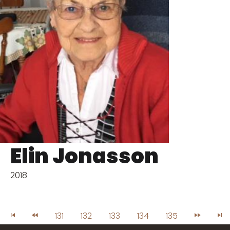
Elin Jonasson
2018
131
132
133
134
135