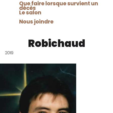
Que faire lorsque survient un
décès
Le salon
Nous joindre
Pierrette
Robichaud
2019