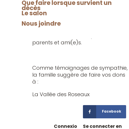
Méthot (Jean-Luc Lepage) et Nancy
Que faire lorsque survient un
décès
Méthot (Alain Levesque), ses petits-
Le salon
enfants : Valérie et Félix, ses sœurs :
Monique (Claude), Denise et Nicole,
Nous joindre
ses beaux-frères et belles-sœurs, ses
neveux et nièces ainsi que d’autres
parents et ami(e)s.
Comme témoignages de sympathie,
la famille suggère de faire vos dons
à :
La Vallée des Roseaux
Facebook
Connexio
Se connecter en