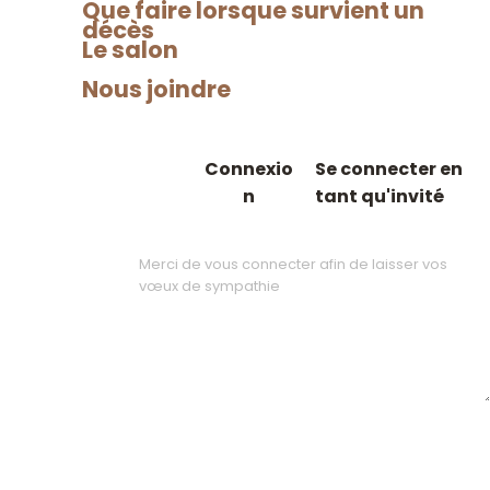
Que faire lorsque survient un
s
décès
Le salon
La Vallée des Roseaux.
Nous joindre
6 Vœux de
Facebook
sympathie
Connexio
Se connecter en
n
tant qu'invité