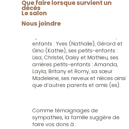
Que faire lorsque survient un
condoléances.
décès
Le salon
Nous joindre
Il laisse dans le deuil outre son
épouse madame Colette Girard, ses
enfants : Yves (Nathalie), Gérard et
Gino (Kathie), ses petits-enfants :
Lisa, Christel, Daisy et Mathieu, ses
arrières petits-enfants : Amanda,
Layla, Britany et Romy, sa sœur
Madeleine, ses neveux et nièces ainsi
que d’autres parents et amis (es).
Comme témoignages de
sympathies, la famille suggère de
faire vos dons à :