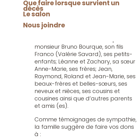
sympathie
Que faire lorsque survient un
de 19h à 22h, le vendredi 2 mars 2018
décès
et à compter de 10h, le samedi 3
Le salon
mars 2018, jour des funérailles, pour y
Nous joindre
recevoir vos condoléances.
Elle laisse dans le deuil son époux
monsieur Bruno Bourque, son fils
Franco (Valérie Savard), ses petits-
enfants; Léanne et Zachary, sa sœur
Anne-Marie, ses frères; Jean,
Raymond, Roland et Jean-Marie, ses
beaux-frères et belles-sœurs, ses
neveux et nièces, ses cousins et
cousines ainsi que d’autres parents
et amis (es).
Comme témoignages de sympathie,
la famille suggère de faire vos dons
à :