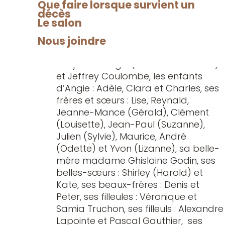
sympathie
Que faire lorsque survient un
conjointe madame Barbara Godin,
décès
sa fille Stéphanie, son fils Jean-
Le salon
François (Marie-Lou Fillion Bergeron),
Nous joindre
les enfants de Stéphanie : Loucas et
Alek Beaudoin, les enfants de sa
conjointe : Angie ( Jonathan Ouellet)
et Jeffrey Coulombe, les enfants
d’Angie : Adèle, Clara et Charles, ses
frères et sœurs : Lise, Reynald,
Jeanne-Mance (Gérald), Clément
(Louisette), Jean-Paul (Suzanne),
Julien (Sylvie), Maurice, André
(Odette) et Yvon (Lizanne), sa belle-
mère madame Ghislaine Godin, ses
belles-sœurs : Shirley (Harold) et
Kate, ses beaux-frères : Denis et
Peter, ses filleules : Véronique et
Samia Truchon, ses filleuls : Alexandre
Lapointe et Pascal Gauthier, ses