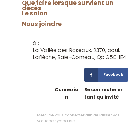
Que faire lorsque survient un
Il repose en paix et est parti rejoindre
Témoignez
décès
ses frères et sœurs ainsi que ses
Le salon
votre
parents.
sympathie
Nous joindre
Comme témoignages de sympathie,
la famille suggère de faire vos dons
à :
La Vallée des Roseaux. 2370, boul.
Laflèche, Baie-Comeau, Qc G5C 1E4
Facebook
Connexio
Se connecter en
n
tant qu'invité