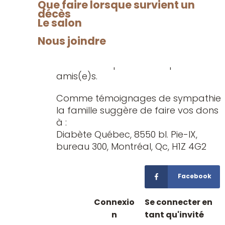
sympathie
Que faire lorsque survient un
Elle laisse dans le deuil sa fille Sylvie,
décès
son frère François (Marie-Paule
Le salon
Gallant), ses sœurs; Pierrette (Lucien
Nous joindre
Dufour) et Madeleine, ses beaux-
frères et belles-soeurs, ses neveux et
nièces ainsi que d’autres parents et
amis(e)s.
Comme témoignages de sympathie
la famille suggère de faire vos dons
à :
Diabète Québec, 8550 bl. Pie-IX,
bureau 300, Montréal, Qc, H1Z 4G2
Facebook
Connexio
Se connecter en
n
tant qu'invité