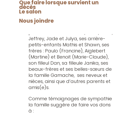
sympathie
Que faire lorsque survient un
décès
Elle laisse dans le deuil outre son
Le salon
époux monsieur Dan Gamache, ses
Nous joindre
enfants : Lucie (Steve), Lynda
(Tommy) et Steeve (Manon), ses
petits-enfants : Christina, Kevin, Yanik,
Jeffrey, Jade et Julya, ses arrière-
petits-enfants Mathis et Shawn, ses
frères : Paulo (Francine), Aiglebert
(Martine) et Benoit (Marie-Claude),
son filleul Dan, sa filleule Janika, ses
beaux-frères et ses belles-sœurs de
la famille Gamache, ses neveux et
nièces, ainsi que d’autres parents et
amis(e)s.
Comme témoignages de sympathie
la famille suggère de faire vos dons
à :