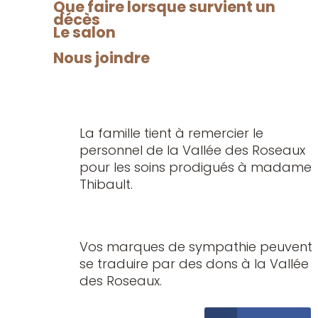
Steven et Simon, ses arrières petits-
Que faire lorsque survient un
décès
enfants : Adrian, Sophia, Olivier et Élie,
Le salon
sa sœur Pauline (Jean-Yves), son
frère Raymond, ses neveux et nièces,
Nous joindre
ainsi que d’autres parents et ami(e)s.
La famille tient à remercier le
personnel de la Vallée des Roseaux
pour les soins prodigués à madame
Thibault.
Vos marques de sympathie peuvent
se traduire par des dons à la Vallée
des Roseaux.