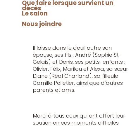
amis (es) à compter de 13h, le
Que faire lorsque survient un
décès
dimanche 15 juin 2025, jour de la
Le salon
Célébration, pour recevoir vos
condoléances.
Nous joindre
Il laisse dans le deuil outre son
épouse, ses fils : André (Sophie St-
Gelais) et Denis, ses petits-enfants :
Olivier, Félix, Marilou et Alexa, sa sœur
Diane (Réal Charland), sa filleule
Camille Pelletier, ainsi que d’autres
parents et amis.
Merci à tous ceux qui ont offert leur
soutien en ces moments difficiles.