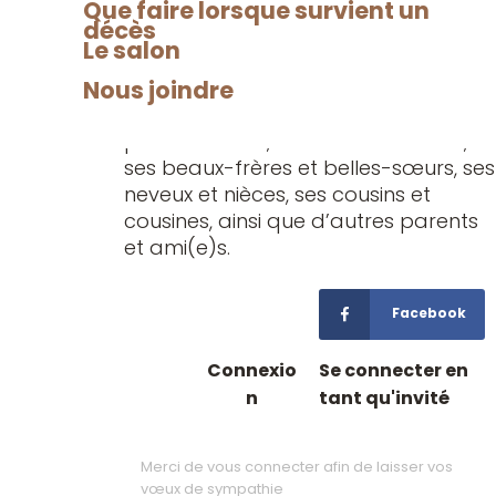
Que faire lorsque survient un
madame Rosalie Vollant, ses enfants;
décès
Derek, Yann, Katia, Julie (Marcelin) et
Le salon
Michel (Valérie), les enfants de son
Nous joindre
épouse; Corinne, Sandy, Nancy et
Sonny, ses petits-enfants, ses arrières
petits-enfants, ses frères et sœurs,
ses beaux-frères et belles-sœurs, ses
neveux et nièces, ses cousins et
cousines, ainsi que d’autres parents
et ami(e)s.
Facebook
Connexio
Se connecter en
n
tant qu'invité