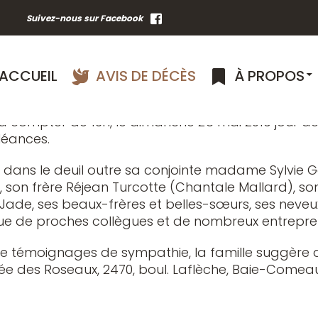
e Lebel, le 15 mai 2019, est décédé à l’âge de 59 an
Suivez-nous sur Facebook
ame Sylvie Gareau. Il demeurait à Pointe-Lebel.
mage à la mémoire de monsieur Berthier Turcotte 
Roméo-Vézina Baie-Comeau, le dimanche 26 mai 2
ACCUEIL
AVIS DE DÉCÈS
À PROPOS
ille accueillera parents et ami(e)s au Funérarium 
 à compter de 13h, le dimanche 26 mai 2019 jour d
éances.
sse dans le deuil outre sa conjointe madame Sylv
, son frère Réjean Turcotte (Chantale Mallard), son
e Jade, ses beaux-frères et belles-sœurs, ses neveu
que de proches collègues et de nombreux entrepre
témoignages de sympathie, la famille suggère de
lée des Roseaux, 2470, boul. Laflèche, Baie-Comea