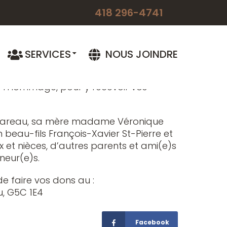
s, monsieur Berthier Turcotte, conjoint
418 296-4741
aura lieu au Funérarium SERENA, situé
019 à 15h.
SERVICES
NOUS JOINDRE
SERENA, le samedi 25 mai 2019 de 19h à
e l’Hommage, pour y recevoir vos
ie Gareau, sa mère madame Véronique
 beau-fils François-Xavier St-Pierre et
x et nièces, d’autres parents et ami(e)s
neur(e)s.
 faire vos dons au :
u, G5C 1E4
Facebook