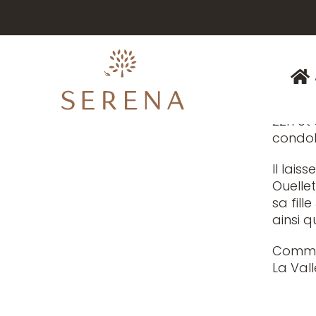
Berthier
À Point
de mad
Turcotte
Un Hom
au 15 
Témoignez votre sympathie
La fam
22h et
condol
Il lai
Ouellet
sa fill
ainsi 
Comme 
La Val